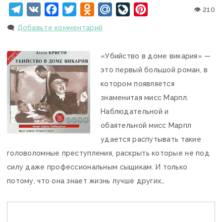
Telegram
VK
Facebook
Twitter
Odnoklassniki
Mail.Ru
LiveJournal
Pinterest
👁 210
🗨️
Добавьте комментарий
«Убийство в доме викария» —
это первый большой роман, в
котором появляется
знаменитая мисс Марпл.
Наблюдательной и
обаятельной мисс Марпл
удается распутывать такие
головоломные преступления, раскрыть которые не под
силу даже профессиональным сыщикам. И только
потому, что она знает жизнь лучше других…