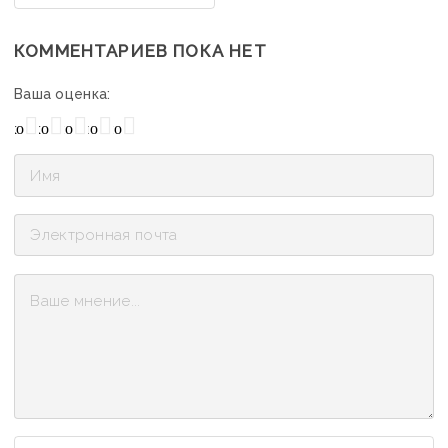
КОММЕНТАРИЕВ ПОКА НЕТ
Ваша оценка:
охо
Нормально
Плохо
Хорошо
Отлично