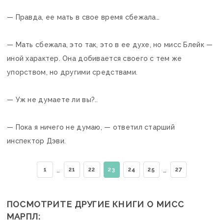
— Правда, ее мать в свое время сбежала…
— Мать сбежала, это так, это в ее духе, но мисс Блейк —
иной характер. Она добивается своего с тем же
упорством, но другими средствами.
— Уж не думаете ли вы?..
— Пока я ничего не думаю, — ответил старший
инспектор Дэви.
…
…
1
21
22
23
24
25
27
ПОСМОТРИТЕ ДРУГИЕ КНИГИ О МИСС
МАРПЛ: