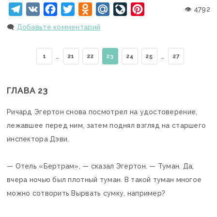
Telegram
VK
Facebook
Twitter
Odnoklassniki
Mail.Ru
LiveJournal
Pinterest
👁 4792
🗨️
Добавьте комментарий
…
…
1
21
22
23
24
25
27
ГЛАВА 23
Ричард Эгертон снова посмотрел на удостоверение,
лежавшее перед ним, затем поднял взгляд на старшего
инспектора Дэви.
— Отель «Бертрам», — сказал Эгертон. — Туман. Да,
вчера ночью был плотный туман. В такой туман многое
можно сотворить Вырвать сумку, например?