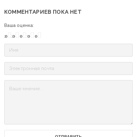
КОММЕНТАРИЕВ ПОКА НЕТ
Ваша оценка:
охо
Нормально
Плохо
Хорошо
Отлично
ОТПРАВИТЬ