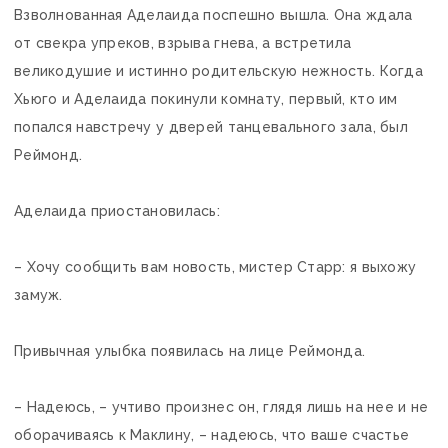
Взволнованная Аделаида поспешно вышла. Она ждала
от свекра упреков, взрыва гнева, а встретила
великодушие и истинно родительскую нежность. Когда
Хьюго и Аделаида покинули комнату, первый, кто им
попался навстречу у дверей танцевального зала, был
Реймонд.
Аделаида приостановилась:
– Хочу сообщить вам новость, мистер Старр: я выхожу
замуж.
Привычная улыбка появилась на лице Реймонда.
– Надеюсь, – учтиво произнес он, глядя лишь на нее и не
оборачиваясь к Маклину, – надеюсь, что ваше счастье