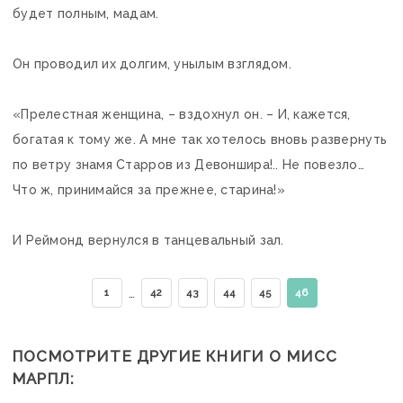
будет полным, мадам.
Он проводил их долгим, унылым взглядом.
«Прелестная женщина, – вздохнул он. – И, кажется,
богатая к тому же. А мне так хотелось вновь развернуть
по ветру знамя Старров из Девоншира!.. Не повезло…
Что ж, принимайся за прежнее, старина!»
И Реймонд вернулся в танцевальный зал.
…
1
42
43
44
45
46
ПОСМОТРИТЕ ДРУГИЕ КНИГИ О МИСС
МАРПЛ: