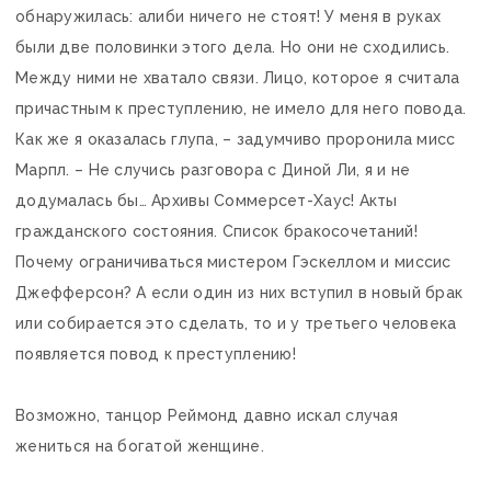
обнаружилась: алиби ничего не стоят! У меня в руках
были две половинки этого дела. Но они не сходились.
Между ними не хватало связи. Лицо, которое я считала
причастным к преступлению, не имело для него повода.
Как же я оказалась глупа, – задумчиво проронила мисс
Марпл. – Не случись разговора с Диной Ли, я и не
додумалась бы… Архивы Соммерсет-Хаус! Акты
гражданского состояния. Список бракосочетаний!
Почему ограничиваться мистером Гэскеллом и миссис
Джефферсон? А если один из них вступил в новый брак
или собирается это сделать, то и у третьего человека
появляется повод к преступлению!
Возможно, танцор Реймонд давно искал случая
жениться на богатой женщине.