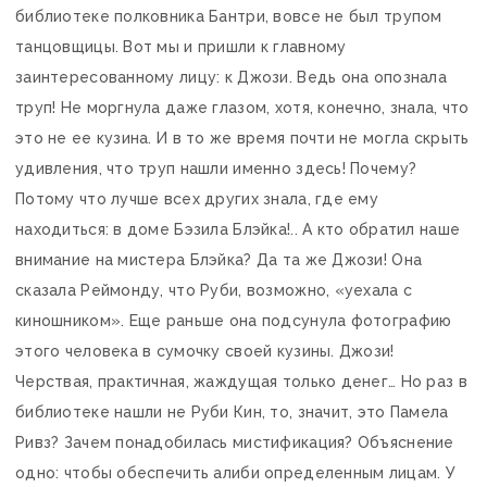
библиотеке полковника Бантри, вовсе не был трупом
танцовщицы. Вот мы и пришли к главному
заинтересованному лицу: к Джози. Ведь она опознала
труп! Не моргнула даже глазом, хотя, конечно, знала, что
это не ее кузина. И в то же время почти не могла скрыть
удивления, что труп нашли именно здесь! Почему?
Потому что лучше всех других знала, где ему
находиться: в доме Бэзила Блэйка!.. А кто обратил наше
внимание на мистера Блэйка? Да та же Джози! Она
сказала Реймонду, что Руби, возможно, «уехала с
киношником». Еще раньше она подсунула фотографию
этого человека в сумочку своей кузины. Джози!
Черствая, практичная, жаждущая только денег… Но раз в
библиотеке нашли не Руби Кин, то, значит, это Памела
Ривз? Зачем понадобилась мистификация? Объяснение
одно: чтобы обеспечить алиби определенным лицам. У