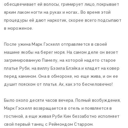
обесцвечивает ей волосы, гримирует лицо, покрывает
ярким лаком ногти на руках и ногах… Во время этой
процедуры ей дают наркотик, скорее всего подсыпают
в мороженое.
После ужина Марк Гэскелл отправляется в своей
машине якобы на берег моря. На самом деле он везет
загримированную Памелу, на которой надето старое
платье Руби, на виллу Бэзила Блэйка и кладет на ковер
перед камином. Она в обмороке, но еще жива, и он ее
душит пояском от платья. Ах, как это бесчеловечно!
Было около десяти часов вечера. Полный возбуждения,
Марк Гэскелл возвращается в отель и появляется в
гостиной, а еще живая Руби Кин беззаботно исполняет
свой первый танец с Реймондом Старром.