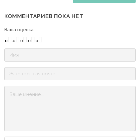
КОММЕНТАРИЕВ ПОКА НЕТ
Ваша оценка:
охо
Нормально
Плохо
Хорошо
Отлично