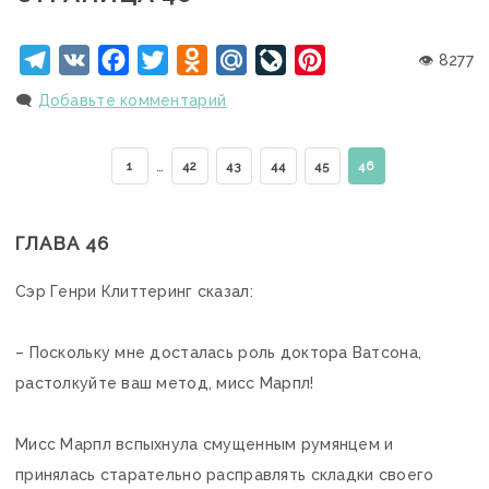
Telegram
VK
Facebook
Twitter
Odnoklassniki
Mail.Ru
LiveJournal
Pinterest
👁 8277
🗨️
Добавьте комментарий
…
1
42
43
44
45
46
ГЛАВА 46
Сэр Генри Клиттеринг сказал:
– Поскольку мне досталась роль доктора Ватсона,
растолкуйте ваш метод, мисс Марпл!
Мисс Марпл вспыхнула смущенным румянцем и
принялась старательно расправлять складки своего