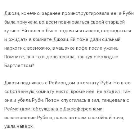
Джози, конечно, заранее проинструктировала ее, а Руби
была приучена во всем повиноваться своей старшей
кузине. Ей велено было подняться наверх, переодеться
и ожидать в комнате Джози. Ей тоже дали сильный
наркотик, возможно, в чашечке кофе после ужина.
Помните, она то и дело зевала, танцуя с молодым
Бартлеттом?
Джози поднялась с Реймондом в комнату Руби. Но в ее
собственную комнату никто, кроме нее, не входил. Там
она и убила Руби. Потом спустилась в зал, танцевала с
Реймондом, обсуждала с Джефферсонами
исчезновение Руби и, пожелав всем спокойной ночи,
ушла наверх.