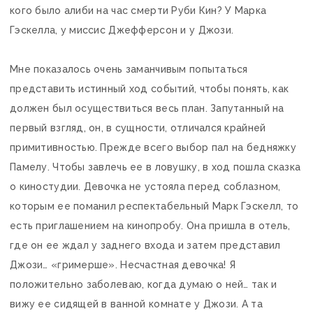
кого было алиби на час смерти Руби Кин? У Марка
Гэскелла, у миссис Джефферсон и у Джози.
Мне показалось очень заманчивым попытаться
представить истинный ход событий, чтобы понять, как
должен был осуществиться весь план. Запутанный на
первый взгляд, он, в сущности, отличался крайней
примитивностью. Прежде всего выбор пал на бедняжку
Памелу. Чтобы завлечь ее в ловушку, в ход пошла сказка
о киностудии. Девочка не устояла перед соблазном,
которым ее поманил респектабельный Марк Гэскелл, то
есть приглашением на кинопробу. Она пришла в отель,
где он ее ждал у заднего входа и затем представил
Джози… «гримерше». Несчастная девочка! Я
положительно заболеваю, когда думаю о ней… так и
вижу ее сидящей в ванной комнате у Джози. А та