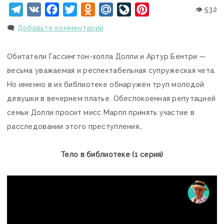
Telegram
VK
Facebook
Twitter
Odnoklassniki
Mail.Ru
LiveJournal
Pinterest
👁 532
🗨️
Добавьте комментарий
Обитатели Гассингтон-холла Долли и Артур Бентри —
весьма уважаемая и респектабельная супружеская чета.
Но именно в их библиотеке обнаружен труп молодой
девушки в вечернем платье. Обеспокоенная репутацией
семьи Долли просит мисс Марпл принять участие в
расследовании этого преступления…
Тело в библиотеке (1 серия)