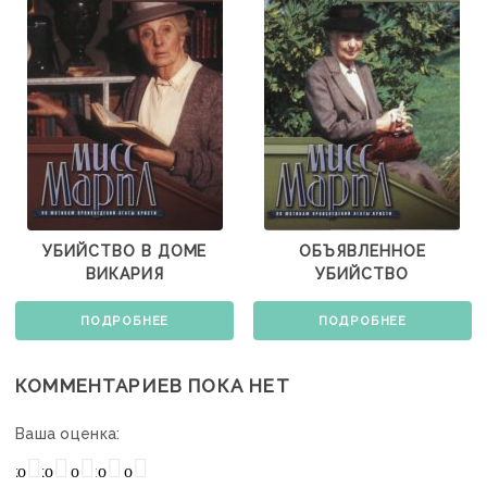
УБИЙСТВО В ДОМЕ
ОБЪЯВЛЕННОЕ
ВИКАРИЯ
УБИЙСТВО
ПОДРОБНЕЕ
ПОДРОБНЕЕ
КОММЕНТАРИЕВ ПОКА НЕТ
Ваша оценка:
охо
Нормально
Плохо
Хорошо
Отлично