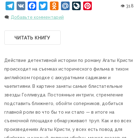
Telegram
VK
Facebook
Twitter
Odnoklassniki
Mail.Ru
LiveJournal
Pinterest
👁 318
🗨️
Добавьте комментарий
ЧИТАТЬ КНИГУ
«ЗЕРКАЛО ТРЕСНУЛО»
Действие детективной истории по роману Агаты Кристи
происходит на съемках исторического фильма в тихом
английском городке с аккуратными садиками и
чаепитиями. В картине заняты самые блистательные
звезды Голливуда. Постоянные интриги, стремление
подставить ближнего, обойти соперников, добиться
главной роли во что бы то ни стало — в итоге на
съемочной площадке обнаруживают труп. Как и во всех
произведениях Агаты Кристи, у всех есть повод для
убийства, и каждый, включая убийцу, может оказаться