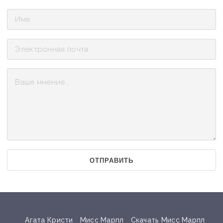
ОТПРАВИТЬ
Агата Кристи
Мисс Марпл
Скачать Мисс Марпл