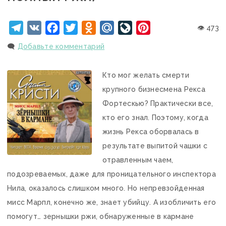
Telegram
VK
Facebook
Twitter
Odnoklassniki
Mail.Ru
LiveJournal
Pinterest
👁 473
🗨️
Добавьте комментарий
Кто мог желать смерти
крупного бизнесмена Рекса
Фортескью? Практически все,
кто его знал. Поэтому, когда
жизнь Рекса оборвалась в
результате выпитой чашки с
отравленным чаем,
подозреваемых, даже для проницательного инспектора
Нила, оказалось слишком много. Но непревзойденная
мисс Марпл, конечно же, знает убийцу. А изобличить его
помогут… зернышки ржи, обнаруженные в кармане