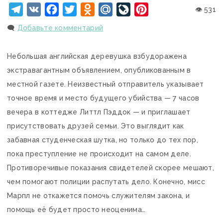
Telegram
VK
Facebook
Twitter
Odnoklassniki
Mail.Ru
LiveJournal
Pinterest
👁 531
🗨️
Добавьте комментарий
Небольшая английская деревушка взбудоражена
экстравагантным объявлением, опубликованным в
местной газете. Неизвестный отправитель указывает
точное время и место будущего убийства — 7 часов
вечера в коттедже Литтл Пэддок — и приглашает
присутствовать друзей семьи. Это выглядит как
забавная студенческая шутка, но только до тех пор,
пока преступление не происходит на самом деле.
Противоречивые показания свидетелей скорее мешают,
чем помогают полиции распутать дело. Конечно, мисс
Марпл не откажется помочь служителям закона, и
помощь её будет просто неоценима…