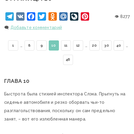
Telegram
VK
Facebook
Twitter
Odnoklassniki
Mail.Ru
LiveJournal
Pinterest
👁 8277
🗨️
Добавьте комментарий
…
…
…
1
8
9
10
11
12
20
30
40
46
ГЛАВА 10
Быстрота была стихией инспектора Слэка. Прыгнуть на
сиденье автомобиля и резко оборвать чьи-то
разглагольствования, поскольку он сам предельно
занят, – вот его излюбленная манера.