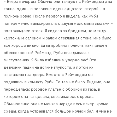
– Вчера вечером. Обычно они танцуют с Реймондом два
танца: один – в половине одиннадцатого, второй – в
полночь ровно. После первого я видела, как Руби
попеременно вальсировала с двумя молодыми людьми –
постояльцами отеля. Я сидела за бриджем, но между
карточным салоном и залом стеклянная стена, мне было
все хорошо видно. Едва пробило полночь, как пришел
обеспокоенный Реймонд: Руби опаздывала к
выступлению. Я была взбешена, уверяю вас! Эти
девчонки падки на всякие глупости, а потом их
выставляют за дверь. Вместе с Реймондом мы
поднялись в комнату Руби. Ее там не было. Видимо, она
переоделась: розовое платье с оборкой из газа, в
котором она танцевала, свешивалось с кресла.
Обыкновенно она не меняла наряда весь вечер, кроме
среды, когда устраивался большой ночной бал. Я ума не