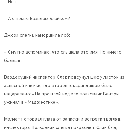
– Нет.
– А с неким Бэзилом Блэйком?
Джози слегка наморщила лоб:
– Смутно вспоминаю, что слышала это имя. Но ничего
больше.
Вездесущий инспектор Слэк подсунул шефу листок из
записной книжки, где второпях карандашом было
нацарапано: «На прошлой неделе полковник Бантри
ужинал в «Маджестике».
Мэлчетт оторвал глаза от записки и встретил взгляд
инспектора. Полковник слегка покраснел. Слэк был,