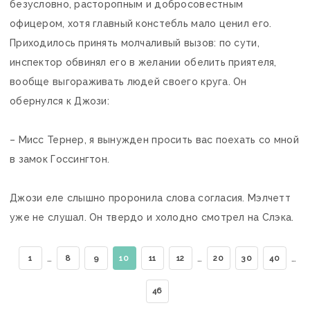
безусловно, расторопным и добросовестным
офицером, хотя главный констебль мало ценил его.
Приходилось принять молчаливый вызов: по сути,
инспектор обвинял его в желании обелить приятеля,
вообще выгораживать людей своего круга. Он
обернулся к Джози:
– Мисс Тернер, я вынужден просить вас поехать со мной
в замок Госсингтон.
Джози еле слышно проронила слова согласия. Мэлчетт
уже не слушал. Он твердо и холодно смотрел на Слэка.
…
…
…
1
8
9
10
11
12
20
30
40
46